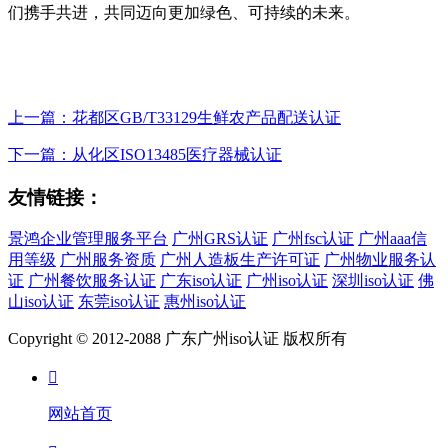
们携手共进，共同迈向更加绿色、可持续的未来。
上一篇：花都区GB/T33129生鲜农产品配送认证
下一篇：从化区ISO13485医疗器械认证
友情链接：
景鸿企业管理服务平台
广州GRS认证
广州fsc认证
广州aaa信
用等级
广州服务资质
广州人造板生产许可证
广州物业服务认
证
广州餐饮服务认证
广东iso认证
广州iso认证
深圳iso认证
佛
山iso认证
东莞iso认证
惠州iso认证
Copyright © 2012-2088 广东广州iso认证 版权所有

网站首页